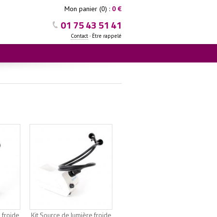
Mon panier (0) :
0 €
01 75 43 51 41
-
Contact
Être rappelé
 froide
Kit Source de lumière froide