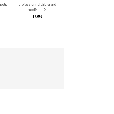
petit
professionnel LED grand
Épuisé
modèle - K4
1950 €