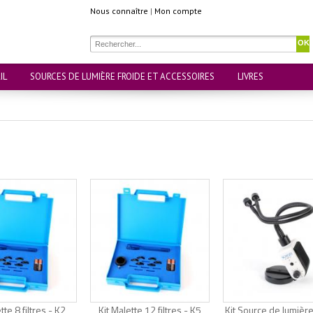
Nous connaître
|
Mon compte
OK
IL
SOURCES DE LUMIÈRE FROIDE ET ACCESSOIRES
LIVRES
tte 8 filtres - K2
Kit Malette 12 filtres - K5
Kit Source de lumière