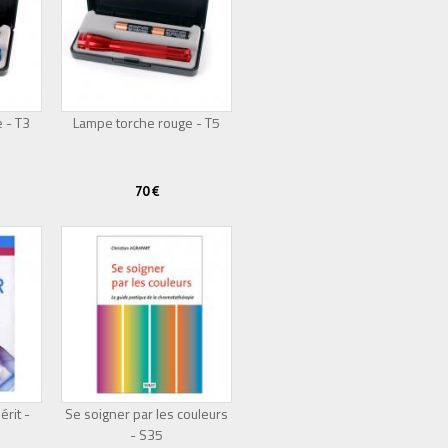
 - T3
Lampe torche rouge - T5
70 €
érit -
Se soigner par les couleurs
- S35
Épuisé