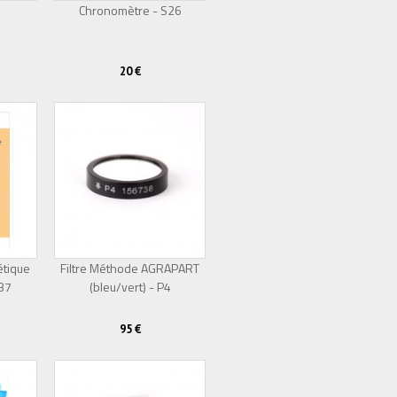
Chronomètre - S26
20 €
étique
Filtre Méthode AGRAPART
S37
Épuisé
(bleu/vert) - P4
Épuisé
95 €