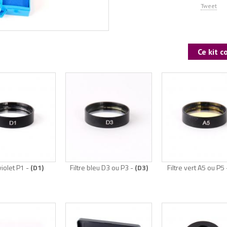
Tweet
Ce kit 
 violet P1 -
(D1)
Filtre bleu D3 ou P3 -
(D3)
Filtre vert A5 ou P5