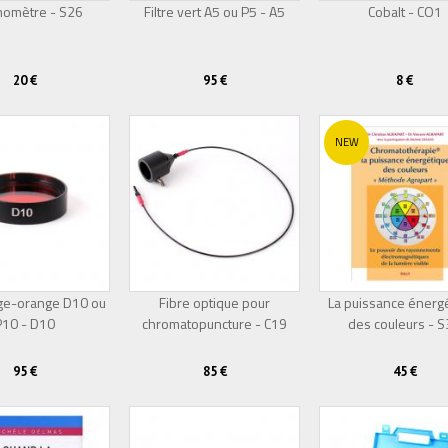
nomètre - S26
Filtre vert A5 ou P5 - A5
Cobalt - CO1
20 €
95 €
8 €
NEW
uge-orange D10 ou
Fibre optique pour
La puissance énerg
P10 - D10
chromatopuncture - C19
des couleurs - 
95 €
85 €
45 €