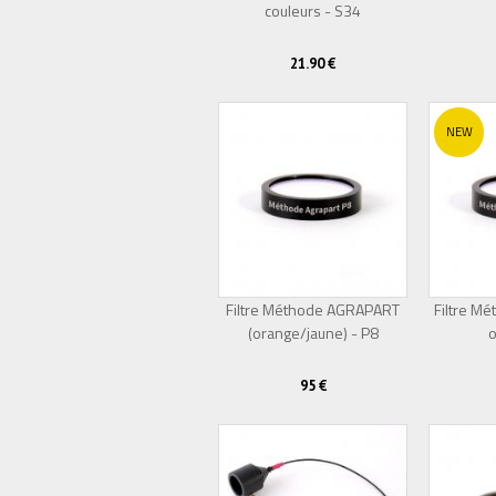
couleurs - S34
Épuisé
21.90 €
NEW
Filtre Méthode AGRAPART
Filtre Mé
(orange/jaune) - P8
o
95 €