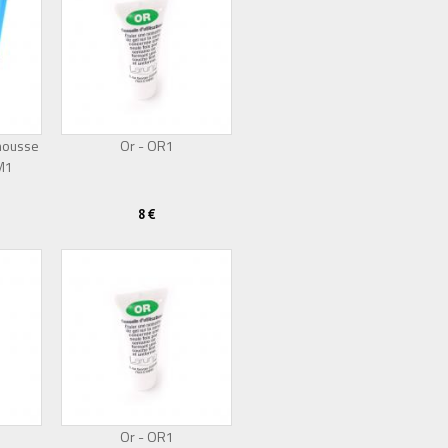
mousse
Or - OR1
 M1
8 €
Or - OR1