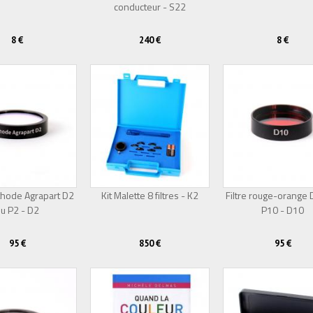
conducteur - S22
8 €
240 €
8 €
thode Agrapart D2
Kit Malette 8 filtres - K2
Filtre rouge-orange
u P2 - D2
P10 - D10
95 €
850 €
95 €