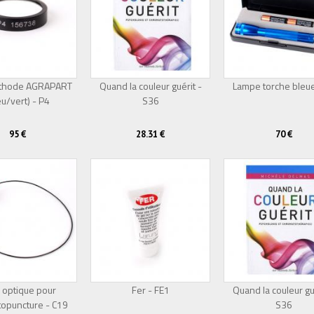
Méthode AGRAPART
Quand la couleur guérit -
Lampe torche bleue
eu/vert) - P4
Épuisé
S36
95 €
28.31 €
70 €
 optique pour
Fer - FE1
Quand la couleur gu
opuncture - C19
S36