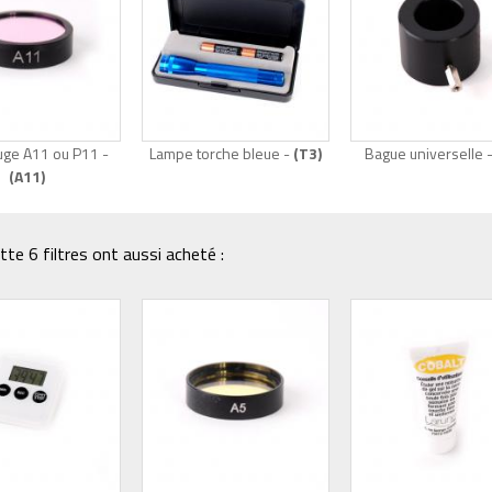
ouge A11 ou P11 -
Lampe torche bleue -
(T3)
Bague universelle 
(A11)
te 6 filtres ont aussi acheté :