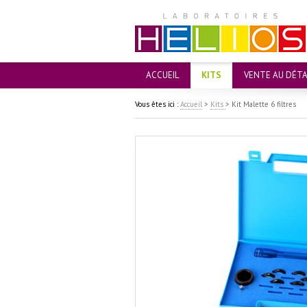
ACCUEIL
KITS
VENTE AU DÉTA
Vous êtes ici :
Accueil
>
Kits
>
Kit Malette 6 filtres