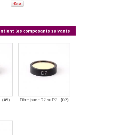
contient les composants suivants
 -
(A5)
Filtre jaune D7 ou P7 -
(D7)