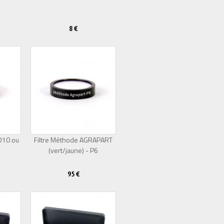
8 €
 D10 ou
Filtre Méthode AGRAPART
(vert/jaune) - P6
95 €