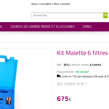
Nous connaître
|
Mon compte
OK
IL
SOURCES DE LUMIÈRE FROIDE ET ACCESSOIRES
LIVRES
Kit Malette 6 filtres
Réf. :
(K1)
| Article vendu
à l'unité
Disponibilité :
En stock !
Livré en 72h par colissimo 15€ pour la F
Que contient ce kit ?
675
€