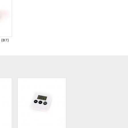
-
(B7)