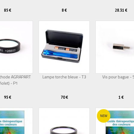
85 €
8 €
28.31 €
Méthode AGRAPART
Lampe torche bleue - T3
Vis pour bague -
Violet) - P1
95 €
70 €
1 €
NEW