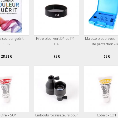
 couleur guérit -
Filtre bleu-vert D4 ou P4 -
Malette bleue avec 
S36
D4
Épuisé
de protection -
28.31 €
95 €
55 €
ufre - SO1
Embouts focalisateurs pour
Cobalt - CO1