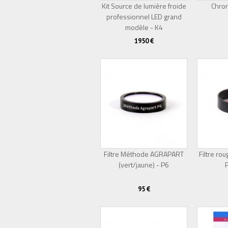
Kit Source de lumière froide
Chro
professionnel LED grand
Épuisé
modèle - K4
1950 €
Filtre Méthode AGRAPART
Filtre ro
(vert/jaune) - P6
95 €