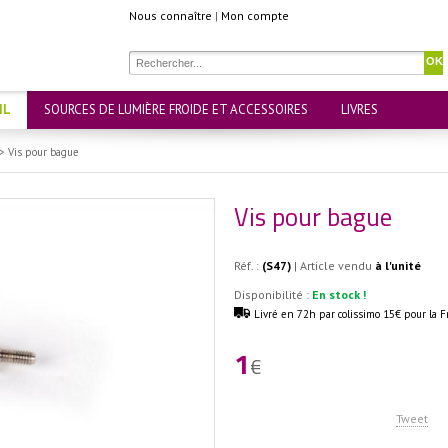
Nous connaître
|
Mon compte
OK
IL
SOURCES DE LUMIÈRE FROIDE ET ACCESSOIRES
LIVRES
>
Vis pour bague
Vis pour bague
Réf. :
(S47)
| Article vendu
à l'unité
Disponibilité :
En stock !
Livré en 72h par colissimo 15€ pour la F
1
€
Tweet