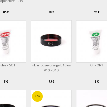
opuncture - C19
85 €
70 €
95 €
ufre - SO1
Filtre rouge-orange D10 ou
Or - OR1
P10 - D10
8 €
95 €
8 €
NEW