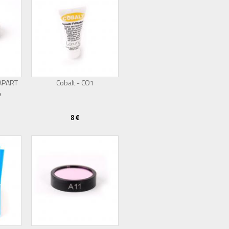
RAPART
Cobalt - CO1
4
Épuisé
8 €