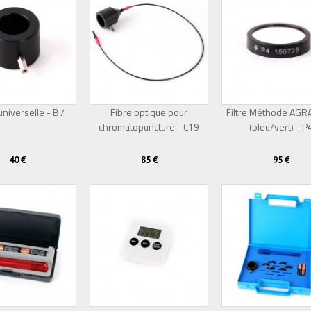
niverselle - B7
Fibre optique pour
Filtre Méthode AG
chromatopuncture - C19
(bleu/vert) - P
40 €
85 €
95 €