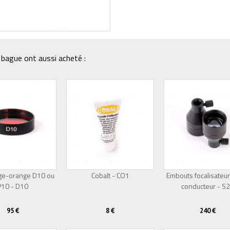
bague ont aussi acheté :
uge-orange D10 ou
Cobalt - CO1
Embouts focalisateu
P10 - D10
conducteur - S
95 €
8 €
240 €