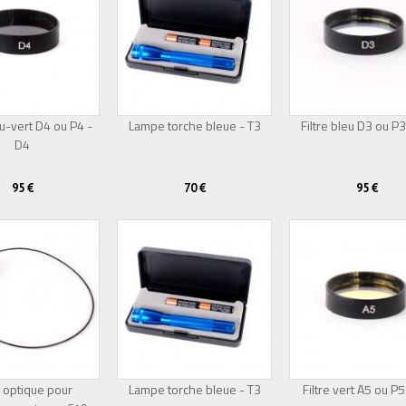
eu-vert D4 ou P4 -
Lampe torche bleue - T3
Filtre bleu D3 ou P3
D4
Épuisé
95 €
70 €
95 €
 optique pour
Lampe torche bleue - T3
Filtre vert A5 ou P5