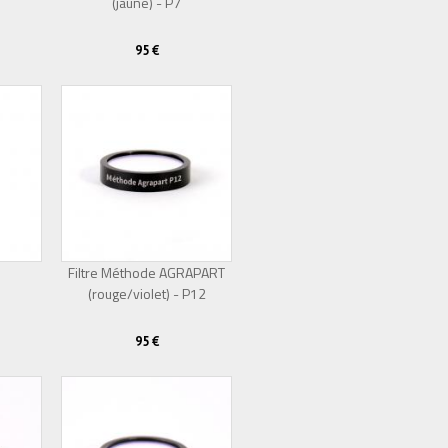
(jaune) - P7
95 €
Filtre Méthode AGRAPART
(rouge/violet) - P12
95 €