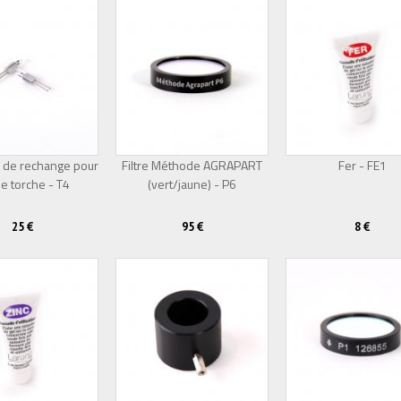
 de rechange pour
Filtre Méthode AGRAPART
Fer - FE1
e torche - T4
(vert/jaune) - P6
25 €
95 €
8 €