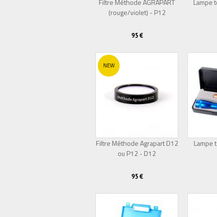
Filtre Méthode AGRAPART
Lampe t
(rouge/violet) - P12
95 €
NEW
Filtre Méthode Agrapart D12
Lampe t
ou P12 - D12
95 €