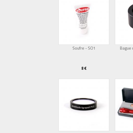
Soufre - SO1
Bague u
8 €