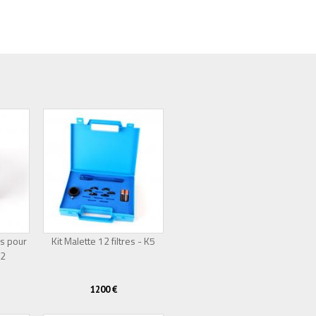
rs pour
Kit Malette 12 filtres - K5
22
1200 €