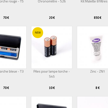
orche rouge - T5
Chronomètre - S26
Kit Malette 8 filtres
70 €
20 €
850 €
NEW
orche bleue - T3
Piles pour lampe torche -
Zinc - ZN1
S45
70 €
10 €
8 €