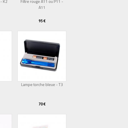
 - K2
Filtre rouge A11 ou P11 -
A11
95 €
Lampe torche bleue - T3
70 €