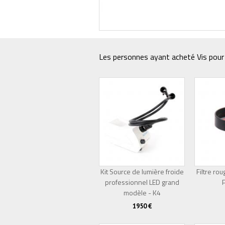
Les personnes ayant acheté Vis pour 
Kit Source de lumière froide
Filtre ro
professionnel LED grand
Épuisé
modèle - K4
1950 €