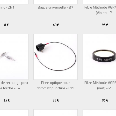
inc - ZN1
Bague universelle - B7
Filtre Méthode AG
(Violet) - P1
8 €
40 €
95 €
 de rechange pour
Fibre optique pour
Filtre Méthode AG
e torche - T4
chromatopuncture - C19
(vert) - P5
25 €
85 €
95 €