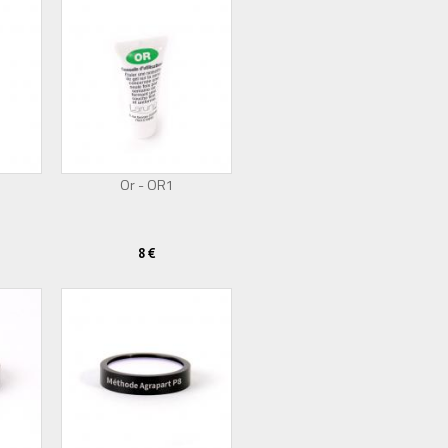
Or - OR1
8 €