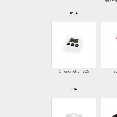
chromat
850 €
Chronomètre - S26
So
20 €