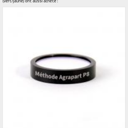
(vert/jaune) ont aussi acheté :