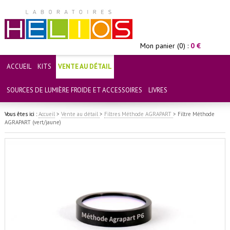
Mon panier (0) :
0 €
ACCUEIL
KITS
VENTE AU DÉTAIL
SOURCES DE LUMIÈRE FROIDE ET ACCESSOIRES
LIVRES
Vous êtes ici :
Accueil
>
Vente au détail
>
Filtres Méthode AGRAPART
>
Filtre Méthode
AGRAPART (vert/jaune)