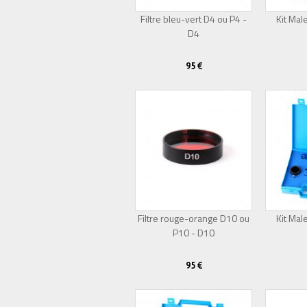
Filtre bleu-vert D4 ou P4 -
Kit Male
D4
Épuisé
95 €
Filtre rouge-orange D10 ou
Kit Male
P10 - D10
95 €