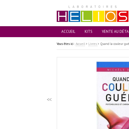
ACCUEIL
KITS
VENTE AU DÉTA
Vous êtes ici :
Accueil
>
Livres
>
Quand la couleur gué
<<