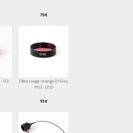
70 €
 - D3
Filtre rouge-orange D10 ou
P10 - D10
95 €