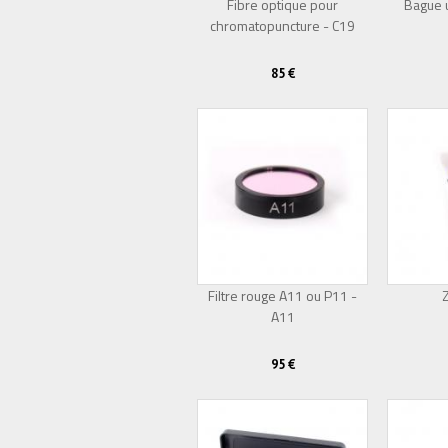
Fibre optique pour
Bague u
chromatopuncture - C19
85 €
Filtre rouge A11 ou P11 -
Z
A11
95 €