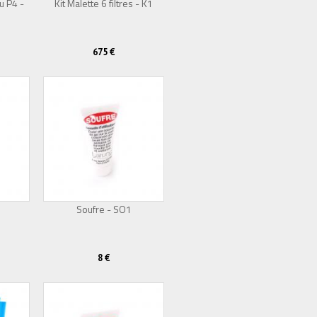
u P4 -
Kit Malette 6 filtres - K1
Épuisé
675 €
Soufre - SO1
8 €