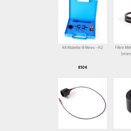
Kit Malette 8 filtres - K2
Filtre 
(oran
850 €