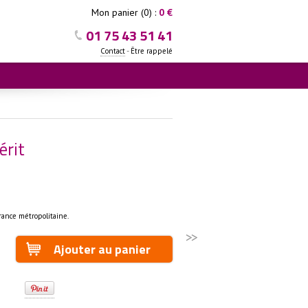
Mon panier (0) :
0 €
01 75 43 51 41
-
Contact
Être rappelé
érit
rance métropolitaine.
>>
Ajouter au panier