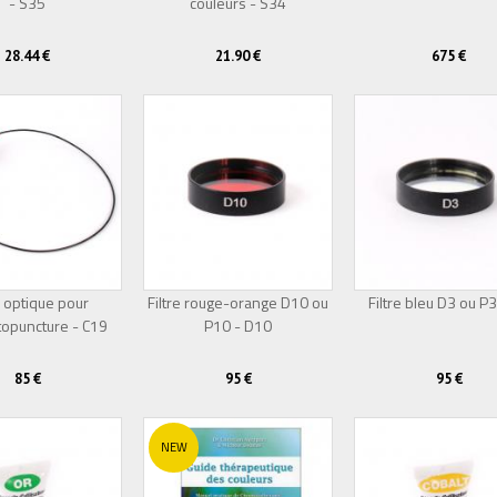
- S35
couleurs - S34
28.44 €
21.90 €
675 €
 optique pour
Filtre rouge-orange D10 ou
Filtre bleu D3 ou P3
opuncture - C19
P10 - D10
85 €
95 €
95 €
NEW