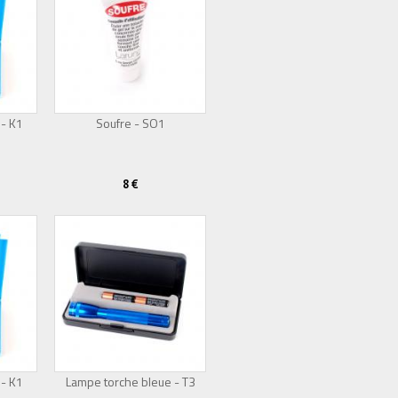
 - K1
Soufre - SO1
8 €
 - K1
Lampe torche bleue - T3