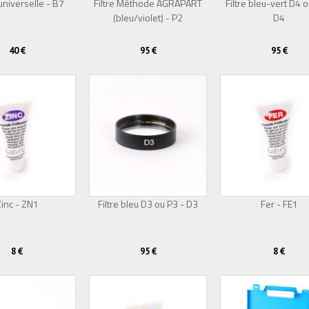
niverselle - B7
Filtre Méthode AGRAPART
Filtre bleu-vert D4 o
(bleu/violet) - P2
D4
40 €
95 €
95 €
inc - ZN1
Filtre bleu D3 ou P3 - D3
Fer - FE1
8 €
95 €
8 €