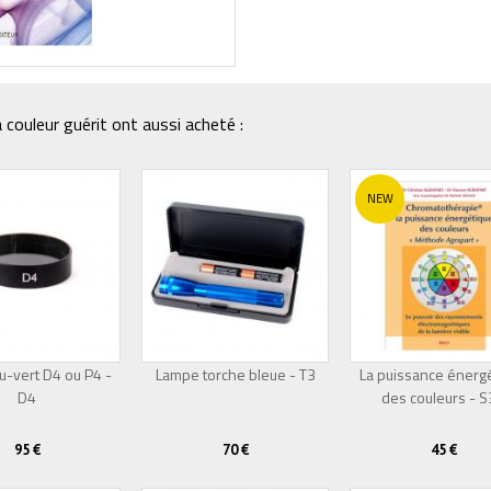
couleur guérit ont aussi acheté :
NEW
eu-vert D4 ou P4 -
Lampe torche bleue - T3
La puissance énerg
D4
Épuisé
des couleurs - 
95 €
70 €
45 €