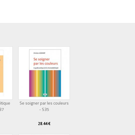
étique
Se soigner par les couleurs
S37
Épuisé
- S35
Épuisé
28.44 €