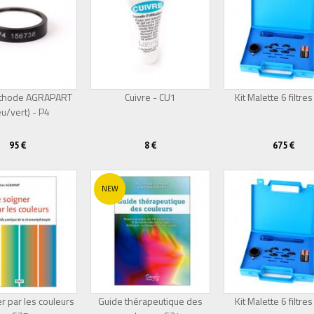
Méthode AGRAPART
Cuivre - CU1
Kit Malette 6 filtres
eu/vert) - P4
Épuisé
95 €
8 €
675 €
NEW
r par les couleurs
Guide thérapeutique des
Kit Malette 6 filtres
Épuisé
Épuisé