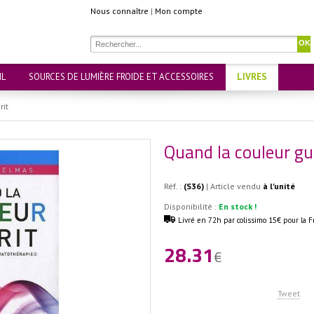
Nous connaître
|
Mon compte
OK
IL
SOURCES DE LUMIÈRE FROIDE ET ACCESSOIRES
LIVRES
rit
Quand la couleur gu
Réf. :
(S36)
| Article vendu
à l'unité
Disponibilité :
En stock !
Livré en 72h par colissimo 15€ pour la F
28.31
€
Tweet