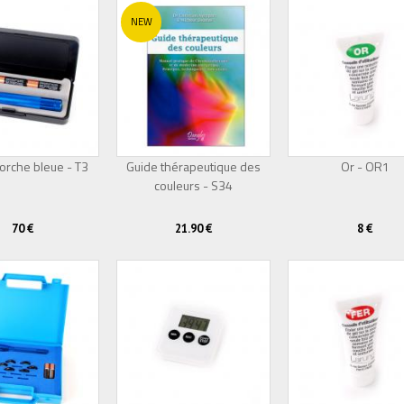
NEW
orche bleue - T3
Guide thérapeutique des
Or - OR1
couleurs - S34
Épuisé
70 €
21.90 €
8 €