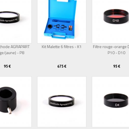
Méthode AGRAPART
Kit Malette 6 filtres - K1
Filtre rouge-orange
ge/jaune) - P8
P10 - D10
95 €
675 €
95 €