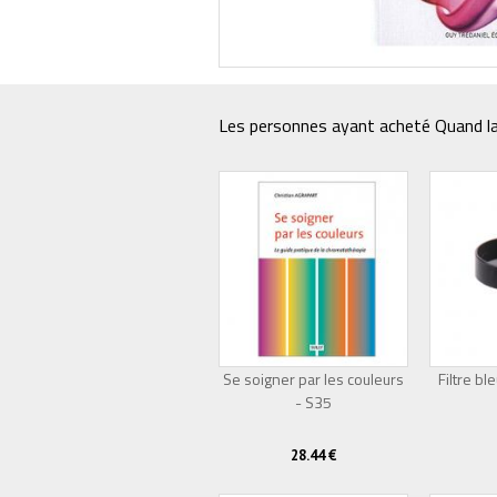
Les personnes ayant acheté Quand la 
Se soigner par les couleurs
Filtre bl
- S35
Épuisé
28.44 €