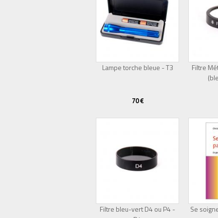
Lampe torche bleue - T3
Filtre 
(bl
70 €
Filtre bleu-vert D4 ou P4 -
Se soigne
Épuisé