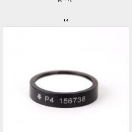
Fer - FE1
8 €