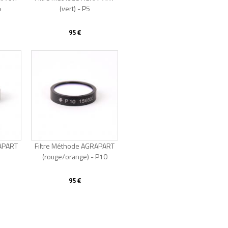
4
Épuisé
(vert) - P5
95 €
RAPART
Filtre Méthode AGRAPART
(rouge/orange) - P10
95 €