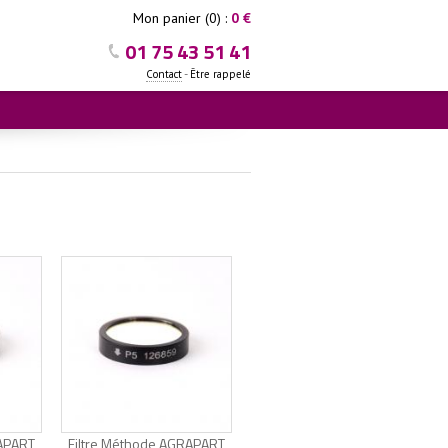
Mon panier (0) :
0 €
01 75 43 51 41
-
Contact
Être rappelé
RAPART
Filtre Méthode AGRAPART