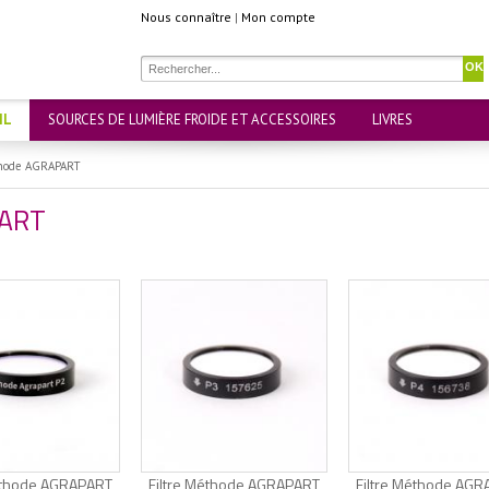
Nous connaître
|
Mon compte
OK
IL
SOURCES DE LUMIÈRE FROIDE ET ACCESSOIRES
LIVRES
thode AGRAPART
PART
Méthode AGRAPART
Filtre Méthode AGRAPART
Filtre Méthode AG