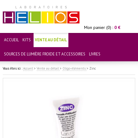
Mon panier (0) :
0 €
ACCUEIL
KITS
VENTE AU DÉTAIL
SOURCES DE LUMIÈRE FROIDE ET ACCESSOIRES
LIVRES
Vous êtes ici :
Accueil
>
Vente au détail
>
Oligo-éléments
>
Zinc