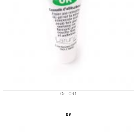
Or - OR1
8 €