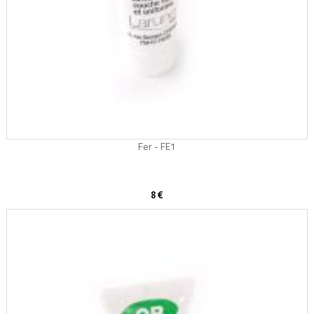
Fer - FE1
8 €